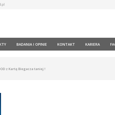
.pl
KTY
BADANIA I OPINIE
KONTAKT
KARIERA
FA
OD z Kartą Biegacza taniej !