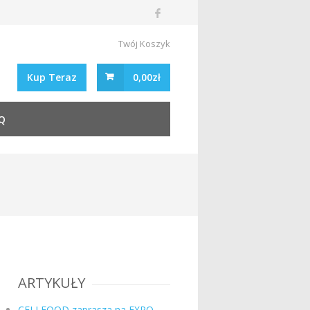
Twój Koszyk
Kup Teraz
0,00zł
Q
ARTYKUŁY
CELLFOOD zaprasza na EXPO